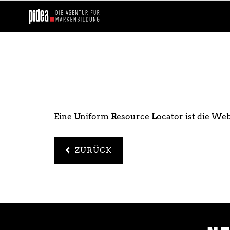
Eine
U
niform
R
esource
L
ocator ist die We
ZURÜCK