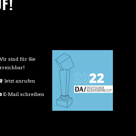
F!
r
i
n
g
e
n
ir sind für Sie
rreichbar!
Jetzt anrufen
E-Mail schreiben